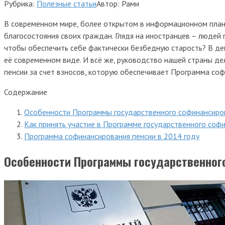
Рубрика:
Полезные статьи
Автор:
Рами
В современном мире, более открытом в информационном плане
благосостояния своих граждан. Глядя на иностранцев – людей 
чтобы обеспечить себе фактически безбедную старость? В дей
её современном виде. И всё же, руководство нашей страны д
пенсии за счет взносов, которую обеспечивает Программа со
Содержание
Особенности Программы государственного софинансиро
Как принять участие в Программе государственного соф
Программа софинансирования пенсии в 2014 году
Особенности Программы государственног